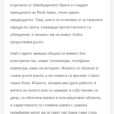
отделили от Швейцарските братя и следват
принципите на Якоб Аман, техен идеен
предводител. Това, което ги отличава от останалите
народи по света, спазващи протестантките си
убеждения, е начинът им на живот. Който
продължава дълго.
Най-старите амишки общности живеят без
електричество, нямат телевизори, телефони,
компютри, камо ли интернет. Жените се обличат в
тъмни дълги рокли, а на главата си връзват строго
черно боне. Мъжете, независимо дали работят в
жегата на полето или се намират в собствения си
двор, са облечени винаги в консервативно облекло,
а характерната си сламена шапка с широка
периферия могат да оставят настрана само след