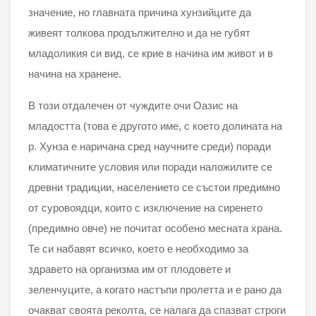
значение, но главната причина хунзийците да
живеят толкова продължително и да не губят
младоликия си вид, се крие в начина им живот и в
начина на хранене.
В този отдалечен от чуждите очи Оазис на
младостта (това е другото име, с което долината на
р. Хунза е наричана сред научните среди) поради
климатичните условия или поради наложилите се
древни традиции, населението се състои предимно
от суровоядци, които с изключение на сиренето
(предимно овче) не почитат особено месната храна.
Те си набавят всичко, което е необходимо за
здравето на организма им от плодовете и
зеленчуците, а когато настъпи пролетта и е рано да
очакват своята реколта, се налага да спазват строги