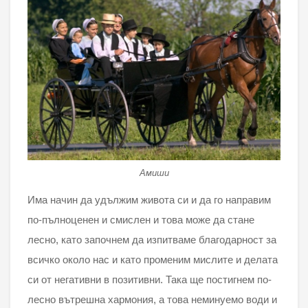
Амиши
Има начин да удължим живота си и да го направим
по-пълноценен и смислен и това може да стане
лесно, като започнем да изпитваме благодарност за
всичко около нас и като променим мислите и делата
си от негативни в позитивни. Така ще постигнем по-
лесно вътрешна хармония, а това неминуемо води и