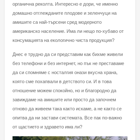
органична реколта. Интересно е дори, че именно
домашно отглежданите плодове и зеленчуци на
амишите са най-търсени сред модерното
американско население. Има ли нещо по-хубаво от
консумацията на екологично чиста продукция?
Днес е трудно да си представим как бихме живели
без телефони и без интернет, но пък не преставаме
да си спомняме с носталгия онази вкусна храна,
която сме похапвали в детството си. И в това
отношение можем спокойно, но и благородно да
завиждаме на амишите или просто да започнем
отново да живеем така както искаме, а не както се
опитва да ни застави системата. Все пак по-важно
от щастието и здравето има ли?