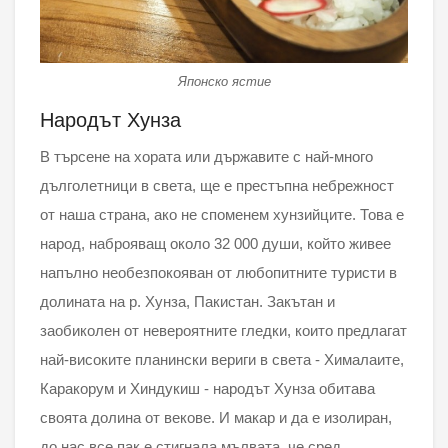
Японско ястие
Народът Хунза
В търсене на хората или държавите с най-много
дълголетници в света, ще е престъпна небрежност
от наша страна, ако не споменем хунзийците. Това е
народ, наброяващ около 32 000 души, който живее
напълно необезпокояван от любопитните туристи в
долината на р. Хунза, Пакистан. Закътан и
заобиколен от невероятните гледки, които предлагат
най-високите планински вериги в света - Хималаите,
Каракорум и Хиндукиш - народът Хунза обитава
своята долина от векове. И макар и да е изолиран,
до нас все пак е стигнала мълвата, че сред