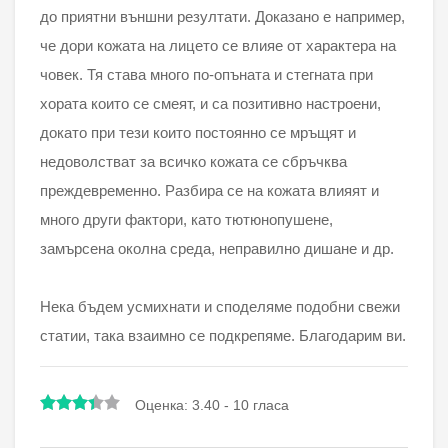
до приятни външни резултати. Доказано е например,
че дори кожата на лицето се влияе от характера на
човек. Тя става много по-опъната и стегната при
хората които се смеят, и са позитивно настроени,
докато при тези които постоянно се мръщят и
недоволстват за всичко кожата се сбръчква
преждевременно. Разбира се на кожата влияят и
много други фактори, като тютюнопушене,
замърсена околна среда, неправилно дишане и др.
Нека бъдем усмихнати и споделяме подобни свежи
статии, така взаимно се подкрепяме. Благодарим ви.
Оценка:
3.40
-
10
гласа