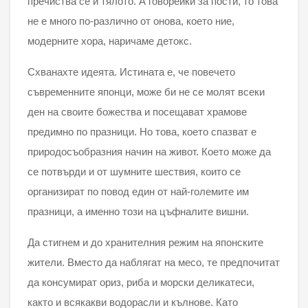
пречиства се и тялото. А говорейки за пости, то това
не е много по-различно от онова, което ние,
модерните хора, наричаме детокс.
Схванахте идеята. Истината е, че повечето
съвременните японци, може би не се молят всеки
ден на своите божества и посещават храмове
предимно по празници. Но това, което спазват е
природосъобразния начин на живот. Което може да
се потвърди и от шумните шествия, които се
организират по повод един от най-големите им
празници, а именно този на цъфналите вишни.
Да стигнем и до хранителния режим на японските
жители. Вместо да наблягат на месо, те предпочитат
да консумират ориз, риба и морски деликатеси,
както и всякакви водорасли и кълнове. Като