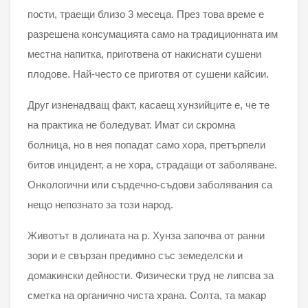
пости, траещи близо 3 месеца. През това време е
разрешена консумацията само на традиционната им
местна напитка, приготвена от накиснати сушени
плодове. Най-често се приготвя от сушени кайсии.
Друг изненадващ факт, касаещ хунзийците е, че те
на практика не боледуват. Имат си скромна
болница, но в нея попадат само хора, претърпели
битов инцидент, а не хора, страдащи от заболяване.
Онкологични или сърдечно-съдови заболявания са
нещо непознато за този народ.
Животът в долината на р. Хунза започва от ранни
зори и е свързан предимно със земеделски и
домакински дейности. Физически труд не липсва за
сметка на органично чиста храна. Солта, та макар