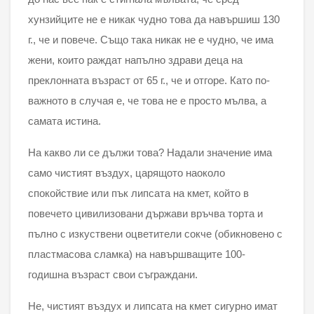
хунзийците не е никак чудно това да навършиш 130
г., че и повече. Също така никак не е чудно, че има
жени, които раждат напълно здрави деца на
преклонната възраст от 65 г., че и отгоре. Като по-
важното в случая е, че това не е просто мълва, а
самата истина.
На какво ли се дължи това? Надали значение има
само чистият въздух, царящото наоколо
спокойствие или пък липсата на кмет, който в
повечето цивилизовани държави връчва торта и
пълно с изкуствени оцветители сокче (обикновено с
пластмасова сламка) на навършващите 100-
годишна възраст свои съграждани.
Не, чистият въздух и липсата на кмет сигурно имат