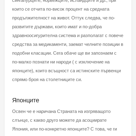
сингапурците, норвежците, исландците и др., при
които се отчита по-висок процент на средната
продължителност на живот. Оттук следва, че по-
развитите държави, които имат и по-добра
здравноосигурителна система и разполагат с повече
средства за медикаменти, заемат челните позиции в
подобни класации. Сега обаче ще ви запознаем с
по-малко познати ни народи ( с изключение на
японците), които всъщност са истинските първенци
спрямо броя на столетниците си.
Японците
Освен че е наричана Страната на изгряващото
слънце, с какво друго можете да асоциирате
Япония, или по-конкретно японците? С това, че ги