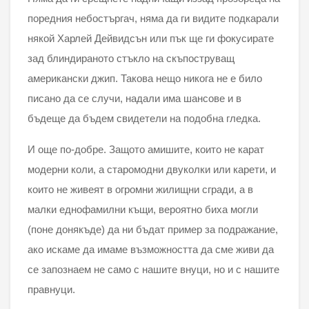
поредния небостъргач, няма да ги видите подкарали
някой Харлей Дейвидсън или пък ще ги фокусирате
зад блиндираното стъкло на скъпоструващ
американски джип. Такова нещо никога не е било
писано да се случи, надали има шансове и в
бъдеще да бъдем свидетели на подобна гледка.
И още по-добре. Защото амишите, които не карат
модерни коли, а старомодни двуколки или карети, и
които не живеят в огромни жилищни сгради, а в
малки еднофамилни къщи, вероятно биха могли
(поне донякъде) да ни бъдат пример за подражание,
ако искаме да имаме възможността да сме живи да
се запознаем не само с нашите внуци, но и с нашите
правнуци.