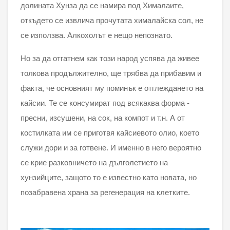
долината Хунза да се намира под Хималаите,
откъдето се извлича прочутата хималайска сол, не
се използва. Алкохолът е нещо непознато.
Но за да отгатнем как този народ успява да живее
толкова продължително, ще трябва да прибавим и
факта, че основният му поминък е отглеждането на
кайсии. Те се консумират под всякаква форма -
пресни, изсушени, на сок, на компот и т.н. А от
костилката им се приготвя кайсиевото олио, което
служи дори и за готвене. И именно в него вероятно
се крие разковничето на дълголетието на
хунзийците, защото то е известно като новата, но
позабравена храна за регенерация на клетките.