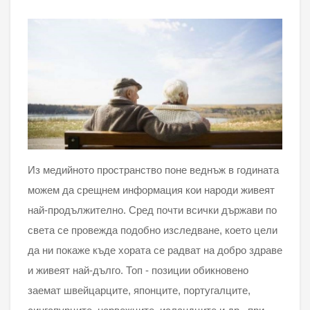
Из медийното пространство поне веднъж в годината
можем да срещнем информация кои народи живеят
най-продължително. Сред почти всички държави по
света се провежда подобно изследване, което цели
да ни покаже къде хората се радват на добро здраве
и живеят най-дълго. Топ - позиции обикновено
заемат швейцарците, японците, португалците,