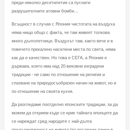
преди няколко десетилетия са пуснати
разрушителните атомни бомби…
Всъщност в случая с Япония чистотата на въздуха
няма нищо общо с факта, че там живеят толкова
много дълголетници. Въздухът там, както вече и в
повечето прекалено населени места по света, няма
как да е качествен. Но това е СЕГА, а Япония е
държава, която има над 20-вековни изградени
традиции - не само по отношение на религия и
спазване на природосъобразен начин на живот, но и
по отношение на своята кухня.
Да разгледаме поотделно японските традиции, за да
можем да открием къде се крие тайната японците да
се нареждат сред народите с най-дълга
продължителност на живота (по последни данни в