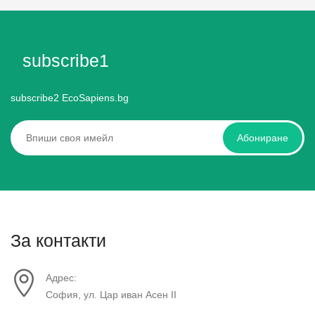
subscribe1
subscribe2 EcoSapiens.bg
Абониране
За контакти
Адрес:
София, ул. Цар иван Асен II