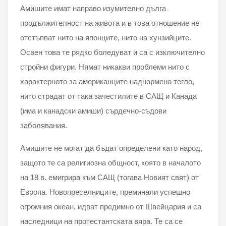
Амишите имат направо изумително дълга
продължителност на живота и в това отношение не
отстъпват нито на японците, нито на хунзийците.
Освен това те рядко боледуват и са с изключително
стройни фигури. Нямат никакви проблеми нито с
характерното за американците наднормено тегло,
нито страдат от така зачестилите в САЩ и Канада
(има и канадски амиши) сърдечно-съдови
заболявания.
Амишите не могат да бъдат определени като народ,
защото те са религиозна общност, която в началото
на 18 в. емигрира към САЩ (тогава Новият свят) от
Европа. Новопреселниците, преминали успешно
огромния океан, идват предимно от Швейцария и са
наследници на протестантската вяра. Те са се