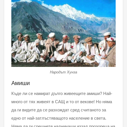
Народът Хунза
Амиши
Къде ли се намират дълго живеещите амиши? Най-
много от тях живеят в САЩ и то от векове! Но няма
да ги видите да се разхождат сред считаното за
едно от най-затлъстяващото население в света.
Няма да ги срещнете надничащи иззад прозореца на