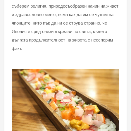
съберем религия, природосъобразен начин на живот
и здравословно меню, няма как да им се чудим на
японците, нито пък да ни се струва странно, че
Япония е сред онези държави по света, където
дългата продължителност на живота е неоспорим
факт.