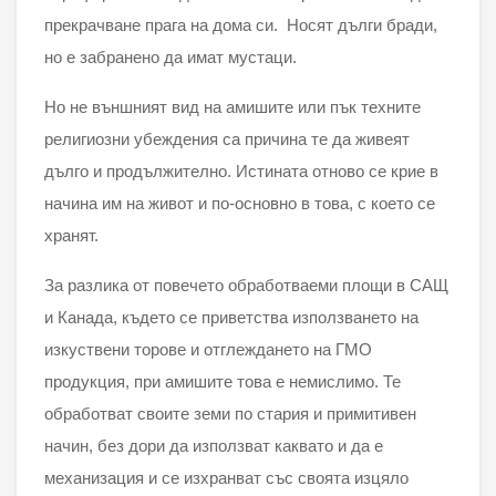
прекрачване прага на дома си. Носят дълги бради,
но е забранено да имат мустаци.
Но не външният вид на амишите или пък техните
религиозни убеждения са причина те да живеят
дълго и продължително. Истината отново се крие в
начина им на живот и по-основно в това, с което се
хранят.
За разлика от повечето обработваеми площи в САЩ
и Канада, където се приветства използването на
изкуствени торове и отглеждането на ГМО
продукция, при амишите това е немислимо. Те
обработват своите земи по стария и примитивен
начин, без дори да използват каквато и да е
механизация и се изхранват със своята изцяло