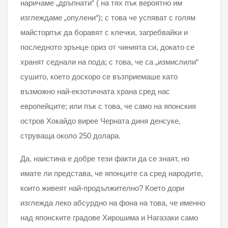
наричаме „дръпнати“ ( на тях пък вероятно им
изглеждаме „опулени“); с това че успяват с голям
майсторлък да боравят с клечки, загребвайки и
последното зрънце ориз от чинията си, докато се
хранят седнали на пода; с това, че са „измислили“
сушито, което доскоро се възприемаше като
възможно най-екзотичната храна сред нас
европейците; или пък с това, че само на японския
остров Хокайдо вирее Черната диня денсуке,
струваща около 250 долара.
Да, наистина е добре тези факти да се знаят, но
имате ли представа, че японците са сред народите,
които живеят най-продължително? Което дори
изглежда леко абсурдно на фона на това, че именно
над японските градове Хирошима и Нагазаки само