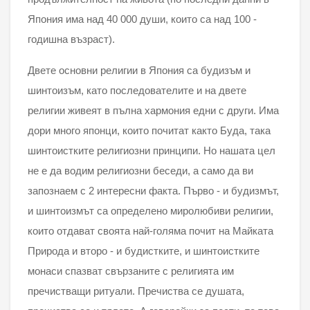
Япония има над 40 000 души, които са над 100 -
годишна възраст).
Двете основни религии в Япония са будизъм и
шинтоизъм, като последователите и на двете
религии живеят в пълна хармония едни с други. Има
дори много японци, които почитат както Буда, така
шинтоистките религиозни принципи. Но нашата цел
не е да водим религиозни беседи, а само да ви
запознаем с 2 интересни факта. Първо - и будизмът,
и шинтоизмът са определено миролюбиви религии,
които отдават своята най-голяма почит на Майката
Природа и второ - и будистките, и шинтоистките
монаси спазват свързаните с религията им
пречистващи ритуали. Пречиства се душата,