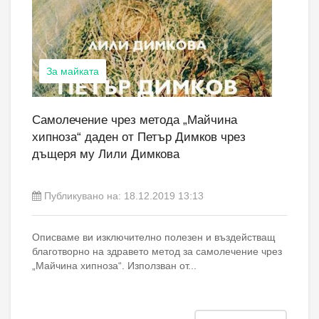
За майката
Самолечение чрез метода „Майчина
хипноза“ даден от Петър Димков чрез
дъщеря му Лили Димкова
Публикувано на:
18.12.2019 13:13
Описваме ви изключително полезен и въздействащ
благотворно на здравето метод за самолечение чрез
„Майчина хипноза“. Използван от...