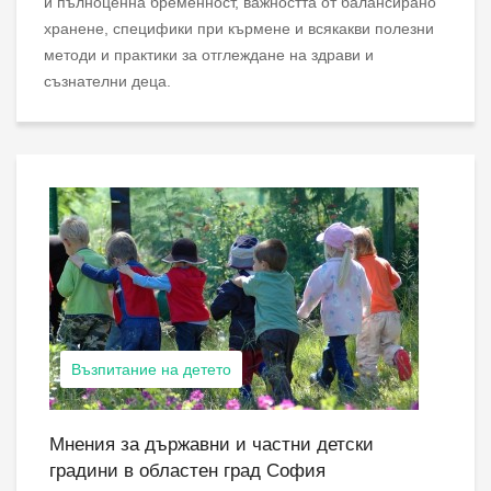
и пълноценна бременност, важността от балансирано
хранене, специфики при кърмене и всякакви полезни
методи и практики за отглеждане на здрави и
съзнателни деца.
Възпитание на детето
Мнения за държавни и частни детски
градини в областен град София