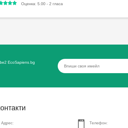
Оценка:
5.00
-
2
гласа
ibe2 EcoSapiens.bg
контакти
Адрес:
Телефон: