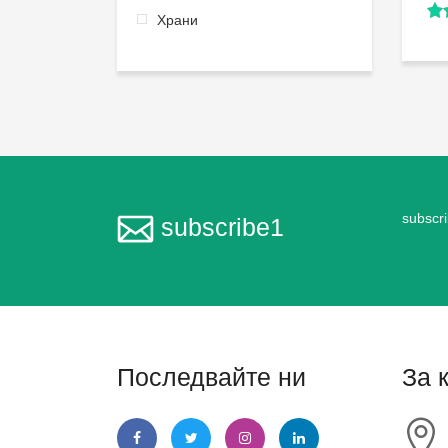
Храни
subscr
subscribe1
Последвайте ни
За 